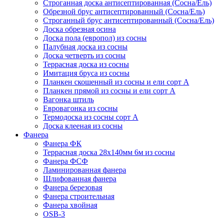
Строганная доска антисептированная (Сосна/Ель)
Обрезной брус антисептированный (Сосна/Ель)
Строганный брус антисептированный (Сосна/Ель)
Доска обрезная осина
Доска пола (европол) из сосны
Палубная доска из сосны
Доска четверть из сосны
Террасная доска из сосны
Имитация бруса из сосны
Планкен скошенный из сосны и ели cорт А
Планкен прямой из сосны и ели cорт А
Вагонка штиль
Евровагонка из сосны
Термодоска из сосны сорт А
Доска клееная из сосны
Фанера
Фанера ФК
Террасная доска 28х140мм 6м из сосны
Фанера ФСФ
Ламинированная фанера
Шлифованная фанера
Фанера березовая
Фанера строительная
Фанера хвойная
OSB-3