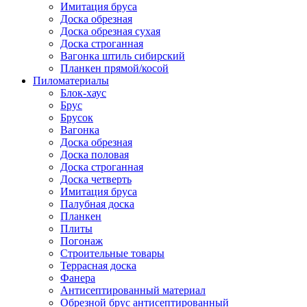
Имитация бруса
Доска обрезная
Доска обрезная сухая
Доска строганная
Вагонка штиль сибирский
Планкен прямой/косой
Пиломатериалы
Блок-хаус
Брус
Брусок
Вагонка
Доска обрезная
Доска половая
Доска строганная
Доска четверть
Имитация бруса
Палубная доска
Планкен
Плиты
Погонаж
Строительные товары
Террасная доска
Фанера
Антисептированный материал
Обрезной брус антисептированный