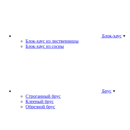
Блок-хаус
Блок-хаус из лиственницы
Блок-хаус из сосны
Брус
Строганный брус
Клееный брус
Обрезной брус