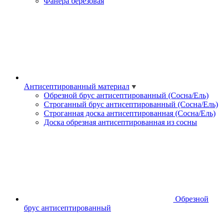
Фанера березовая
Антисептированный материал
Обрезной брус антисептированный (Сосна/Ель)
Строганный брус антисептированный (Сосна/Ель)
Строганная доска антисептированная (Сосна/Ель)
Доска обрезная антисептированная из сосны
Обрезной
брус антисептированный