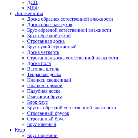
ДСП
МДФ
Лиственница
Доска обрезная естественной влажности
Доска обрезная сухая
Брус обрезной естественной влажности
Брус обрезной сухой
Строганная доска
Брус сухой строганный
Доска четверть
Строганная доска естественной влажности
Доска пола
Вагонка штиль
Террасная доска
Планкен скошенный
Планкен прямой
Палубная доска
Имитации бруса
Блок-хаус
Брусок обрезной естественной влажности
Строганный брусок
Строганный брус
Брус клееный
Кедр
Брус обрезной