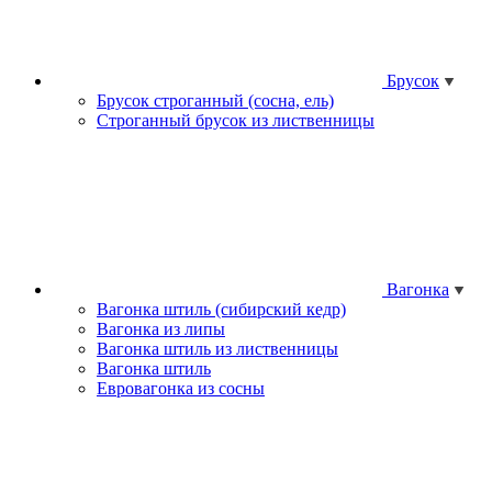
Брусок
Брусок строганный (сосна, ель)
Строганный брусок из лиственницы
Вагонка
Вагонка штиль (сибирский кедр)
Вагонка из липы
Вагонка штиль из лиственницы
Вагонка штиль
Евровагонка из сосны