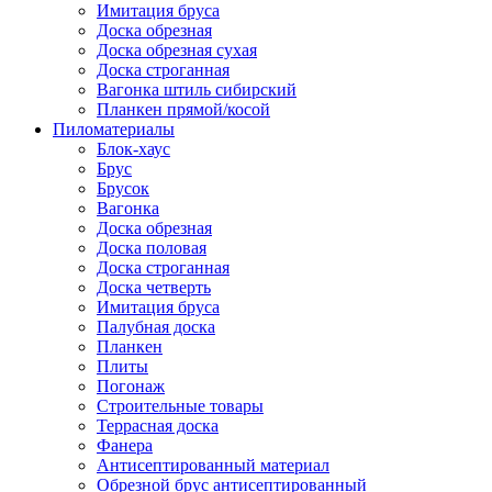
Имитация бруса
Доска обрезная
Доска обрезная сухая
Доска строганная
Вагонка штиль сибирский
Планкен прямой/косой
Пиломатериалы
Блок-хаус
Брус
Брусок
Вагонка
Доска обрезная
Доска половая
Доска строганная
Доска четверть
Имитация бруса
Палубная доска
Планкен
Плиты
Погонаж
Строительные товары
Террасная доска
Фанера
Антисептированный материал
Обрезной брус антисептированный