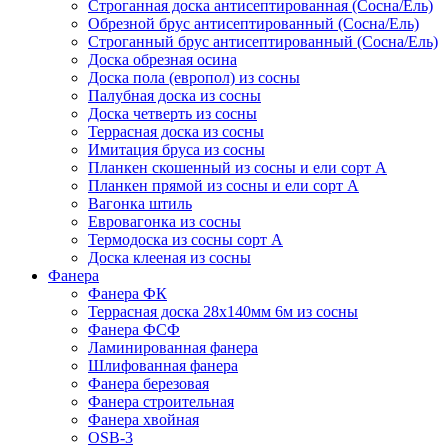
Строганная доска антисептированная (Сосна/Ель)
Обрезной брус антисептированный (Сосна/Ель)
Строганный брус антисептированный (Сосна/Ель)
Доска обрезная осина
Доска пола (европол) из сосны
Палубная доска из сосны
Доска четверть из сосны
Террасная доска из сосны
Имитация бруса из сосны
Планкен скошенный из сосны и ели cорт А
Планкен прямой из сосны и ели cорт А
Вагонка штиль
Евровагонка из сосны
Термодоска из сосны сорт А
Доска клееная из сосны
Фанера
Фанера ФК
Террасная доска 28х140мм 6м из сосны
Фанера ФСФ
Ламинированная фанера
Шлифованная фанера
Фанера березовая
Фанера строительная
Фанера хвойная
OSB-3