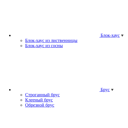
Блок-хаус
Блок-хаус из лиственницы
Блок-хаус из сосны
Брус
Строганный брус
Клееный брус
Обрезной брус