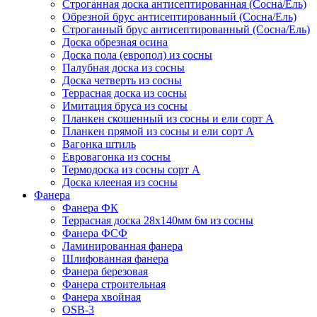
Строганная доска антисептированная (Сосна/Ель)
Обрезной брус антисептированный (Сосна/Ель)
Строганный брус антисептированный (Сосна/Ель)
Доска обрезная осина
Доска пола (европол) из сосны
Палубная доска из сосны
Доска четверть из сосны
Террасная доска из сосны
Имитация бруса из сосны
Планкен скошенный из сосны и ели cорт А
Планкен прямой из сосны и ели cорт А
Вагонка штиль
Евровагонка из сосны
Термодоска из сосны сорт А
Доска клееная из сосны
Фанера
Фанера ФК
Террасная доска 28х140мм 6м из сосны
Фанера ФСФ
Ламинированная фанера
Шлифованная фанера
Фанера березовая
Фанера строительная
Фанера хвойная
OSB-3