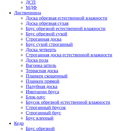
ДСП
МДФ
Лиственница
Доска обрезная естественной влажности
Доска обрезная сухая
Брус обрезной естественной влажности
Брус обрезной сухой
Строганная доска
Брус сухой строганный
Доска четверть
Строганная доска естественной влажности
Доска пола
Вагонка штиль
Террасная доска
Планкен скошенный
Планкен прямой
Палубная доска
Имитации бруса
Блок-хаус
Брусок обрезной естественной влажности
Строганный брусок
Строганный брус
Брус клееный
Кедр
Брус обрезной