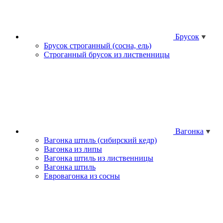
Брусок
Брусок строганный (сосна, ель)
Строганный брусок из лиственницы
Вагонка
Вагонка штиль (сибирский кедр)
Вагонка из липы
Вагонка штиль из лиственницы
Вагонка штиль
Евровагонка из сосны