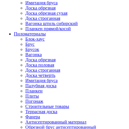
Имитация бруса
Доска обрезная
Доска обрезная сухая
Доска строганная
Вагонка штиль сибирский
Планкен прямой/косой
Пиломатериалы
Блок-хаус
Брус
Брусок
Вагонка
Доска обрезная
Доска половая
Доска строганная
Доска четверть
Имитация бруса
Палубная доска
Планкен
Плиты
Погонаж
Строительные товары
Террасная доска
Фанера
Антисептированный материал
Обрезной брус антисептированный