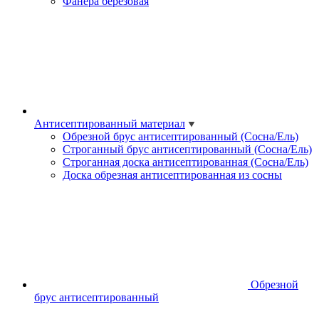
Фанера березовая
Антисептированный материал
Обрезной брус антисептированный (Сосна/Ель)
Строганный брус антисептированный (Сосна/Ель)
Строганная доска антисептированная (Сосна/Ель)
Доска обрезная антисептированная из сосны
Обрезной
брус антисептированный