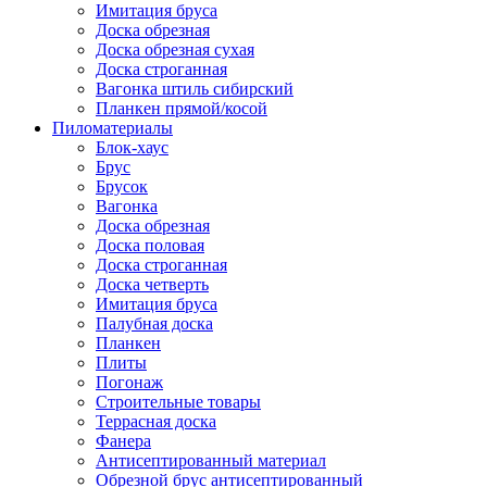
Имитация бруса
Доска обрезная
Доска обрезная сухая
Доска строганная
Вагонка штиль сибирский
Планкен прямой/косой
Пиломатериалы
Блок-хаус
Брус
Брусок
Вагонка
Доска обрезная
Доска половая
Доска строганная
Доска четверть
Имитация бруса
Палубная доска
Планкен
Плиты
Погонаж
Строительные товары
Террасная доска
Фанера
Антисептированный материал
Обрезной брус антисептированный