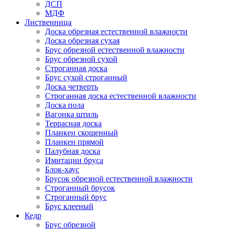
ДСП
МДФ
Лиственница
Доска обрезная естественной влажности
Доска обрезная сухая
Брус обрезной естественной влажности
Брус обрезной сухой
Строганная доска
Брус сухой строганный
Доска четверть
Строганная доска естественной влажности
Доска пола
Вагонка штиль
Террасная доска
Планкен скошенный
Планкен прямой
Палубная доска
Имитации бруса
Блок-хаус
Брусок обрезной естественной влажности
Строганный брусок
Строганный брус
Брус клееный
Кедр
Брус обрезной