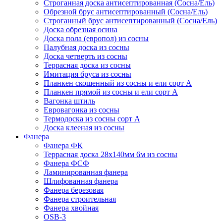
Строганная доска антисептированная (Сосна/Ель)
Обрезной брус антисептированный (Сосна/Ель)
Строганный брус антисептированный (Сосна/Ель)
Доска обрезная осина
Доска пола (европол) из сосны
Палубная доска из сосны
Доска четверть из сосны
Террасная доска из сосны
Имитация бруса из сосны
Планкен скошенный из сосны и ели cорт А
Планкен прямой из сосны и ели cорт А
Вагонка штиль
Евровагонка из сосны
Термодоска из сосны сорт А
Доска клееная из сосны
Фанера
Фанера ФК
Террасная доска 28х140мм 6м из сосны
Фанера ФСФ
Ламинированная фанера
Шлифованная фанера
Фанера березовая
Фанера строительная
Фанера хвойная
OSB-3