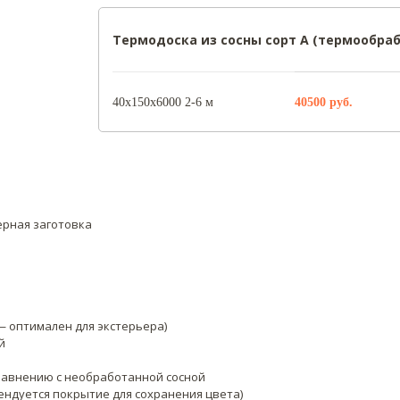
Термодоска из сосны сорт А (термообра
40х150х6000 2-6 м
40500
руб.
верная заготовка
— оптимален для экстерьера)
й
сравнению с необработанной сосной
ендуется покрытие для сохранения цвета)