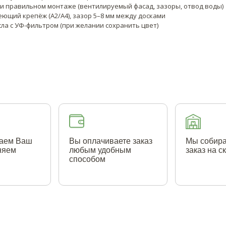
при правильном монтаже (вентилируемый фасад, зазоры, отвод воды)
ющий крепёж (A2/A4), зазор 5–8 мм между досками
асла с УФ-фильтром (при желании сохранить цвет)
аем Ваш
Вы оплачиваете заказ
Мы собир
чняем
любым удобным
заказ на с
способом