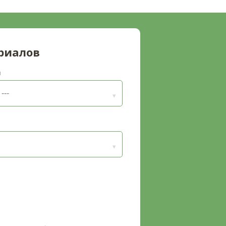
риалов
п