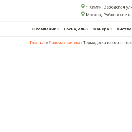
г. Химки, Заводская ул
Москва, Рублевское шос
О компании
Сосна, ель
Фанера
Листве
Главная
»
Пиломатериалы
»
Термодоска из сосны сорт