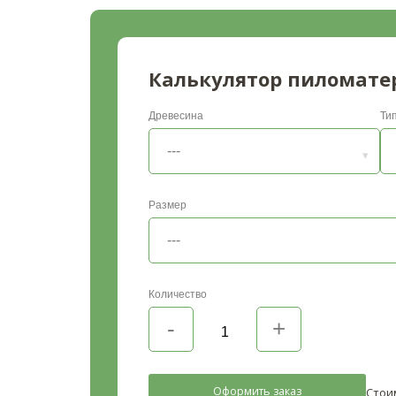
Калькулятор пиломате
Древесина
Ти
Размер
Количество
Оформить заказ
Стои