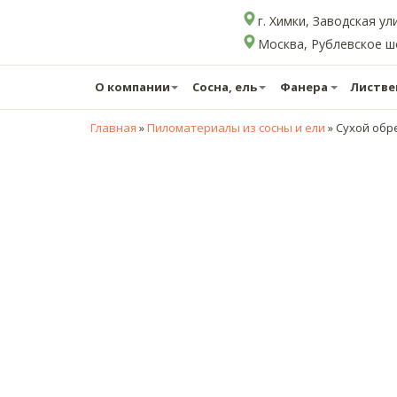
г. Химки, Заводская ул
Москва, Рублевское шос
О компании
Сосна, ель
Фанера
Листве
Главная
»
Пиломатериалы из сосны и ели
»
Сухой обре