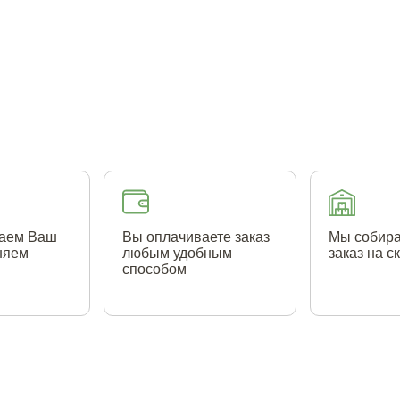
аем Ваш
Вы оплачиваете заказ
Мы собир
чняем
любым удобным
заказ на с
способом