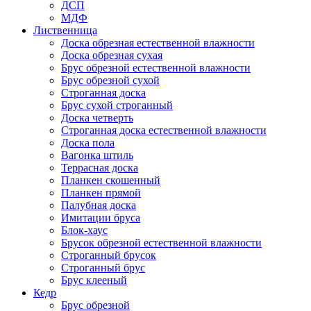
ДСП
МДФ
Лиственница
Доска обрезная естественной влажности
Доска обрезная сухая
Брус обрезной естественной влажности
Брус обрезной сухой
Строганная доска
Брус сухой строганный
Доска четверть
Строганная доска естественной влажности
Доска пола
Вагонка штиль
Террасная доска
Планкен скошенный
Планкен прямой
Палубная доска
Имитации бруса
Блок-хаус
Брусок обрезной естественной влажности
Строганный брусок
Строганный брус
Брус клееный
Кедр
Брус обрезной