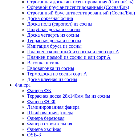
Строганная доска антисептированная (Сосна/Ель)
Обрезной брус антисептированный (Сосна/Ель)
Строганный брус антисептированный (Сосна/Ель)
Доска обрезная осина
Доска пола (европол) из сосны
Палубная доска из сосны
Доска четверть из сосны
Террасная доска из сосны
Имитация бруса из сосны
Планкен скошенный из сосны и ели cорт А
Планкен прямой из сосны и ели cорт А
Вагонка штиль
Евровагонка из сосны
Термодоска из сосны сорт А
Доска клееная из сосны
Фанера
Фанера ФК
Террасная доска 28х140мм 6м из сосны
Фанера ФСФ
Ламинированная фанера
Шлифованная фанера
Фанера березовая
Фанера строительная
Фанера хвойная
OSB-3