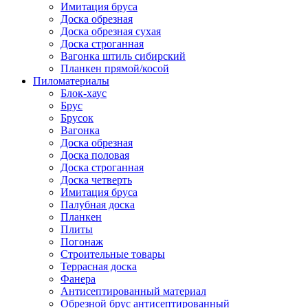
Имитация бруса
Доска обрезная
Доска обрезная сухая
Доска строганная
Вагонка штиль сибирский
Планкен прямой/косой
Пиломатериалы
Блок-хаус
Брус
Брусок
Вагонка
Доска обрезная
Доска половая
Доска строганная
Доска четверть
Имитация бруса
Палубная доска
Планкен
Плиты
Погонаж
Строительные товары
Террасная доска
Фанера
Антисептированный материал
Обрезной брус антисептированный