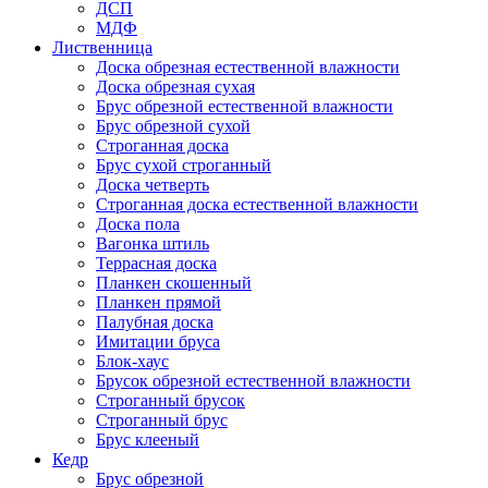
ДСП
МДФ
Лиственница
Доска обрезная естественной влажности
Доска обрезная сухая
Брус обрезной естественной влажности
Брус обрезной сухой
Строганная доска
Брус сухой строганный
Доска четверть
Строганная доска естественной влажности
Доска пола
Вагонка штиль
Террасная доска
Планкен скошенный
Планкен прямой
Палубная доска
Имитации бруса
Блок-хаус
Брусок обрезной естественной влажности
Строганный брусок
Строганный брус
Брус клееный
Кедр
Брус обрезной