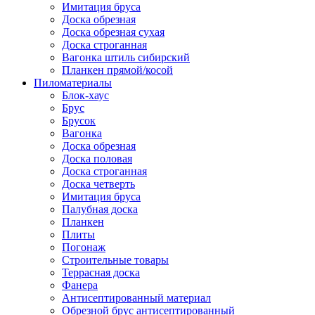
Имитация бруса
Доска обрезная
Доска обрезная сухая
Доска строганная
Вагонка штиль сибирский
Планкен прямой/косой
Пиломатериалы
Блок-хаус
Брус
Брусок
Вагонка
Доска обрезная
Доска половая
Доска строганная
Доска четверть
Имитация бруса
Палубная доска
Планкен
Плиты
Погонаж
Строительные товары
Террасная доска
Фанера
Антисептированный материал
Обрезной брус антисептированный