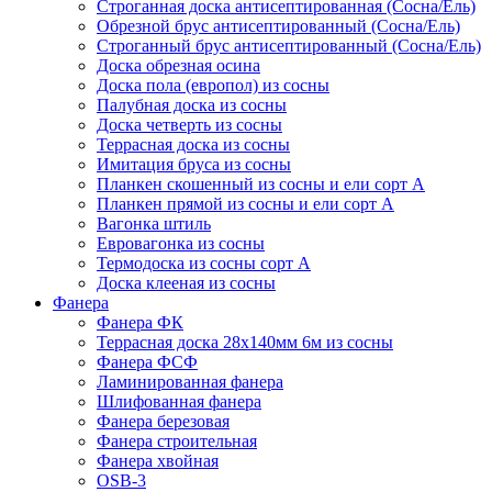
Строганная доска антисептированная (Сосна/Ель)
Обрезной брус антисептированный (Сосна/Ель)
Строганный брус антисептированный (Сосна/Ель)
Доска обрезная осина
Доска пола (европол) из сосны
Палубная доска из сосны
Доска четверть из сосны
Террасная доска из сосны
Имитация бруса из сосны
Планкен скошенный из сосны и ели cорт А
Планкен прямой из сосны и ели cорт А
Вагонка штиль
Евровагонка из сосны
Термодоска из сосны сорт А
Доска клееная из сосны
Фанера
Фанера ФК
Террасная доска 28х140мм 6м из сосны
Фанера ФСФ
Ламинированная фанера
Шлифованная фанера
Фанера березовая
Фанера строительная
Фанера хвойная
OSB-3