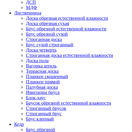
ДСП
МДФ
Лиственница
Доска обрезная естественной влажности
Доска обрезная сухая
Брус обрезной естественной влажности
Брус обрезной сухой
Строганная доска
Брус сухой строганный
Доска четверть
Строганная доска естественной влажности
Доска пола
Вагонка штиль
Террасная доска
Планкен скошенный
Планкен прямой
Палубная доска
Имитации бруса
Блок-хаус
Брусок обрезной естественной влажности
Строганный брусок
Строганный брус
Брус клееный
Кедр
Брус обрезной