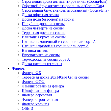
Строганная доска антисептированная (Сосна/Ель)
Обрезной брус антисептированный (Сосна/Ель)
Строганный брус антисептированный (Сосна/Ель)
Доска обрезная осина
Доска пола (европол) из сосны
Палубная доска из сосны
Доска четверть из сосны
Террасная доска из сосны
Имитация бруса из сосны
Планкен скошенный из сосны и ели cорт А
Планкен прямой из сосны и ели cорт А
Вагонка штиль
Евровагонка из сосны
Термодоска из сосны сорт А
Доска клееная из сосны
Фанера
Фанера ФК
Террасная доска 28х140мм 6м из сосны
Фанера ФСФ
Ламинированная фанера
Шлифованная фанера
Фанера березовая
Фанера строительная
Фанера хвойная
OSB-3