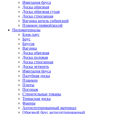
Имитация бруса
Доска обрезная
Доска обрезная сухая
Доска строганная
Вагонка штиль сибирский
Планкен прямой/косой
Пиломатериалы
Блок-хаус
Брус
Брусок
Вагонка
Доска обрезная
Доска половая
Доска строганная
Доска четверть
Имитация бруса
Палубная доска
Планкен
Плиты
Погонаж
Строительные товары
Террасная доска
Фанера
Антисептированный материал
Обрезной брус антисептированный