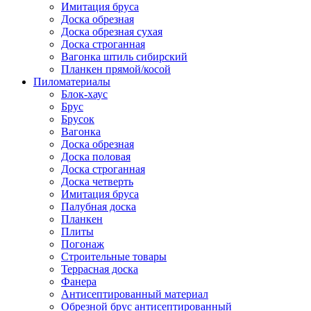
Имитация бруса
Доска обрезная
Доска обрезная сухая
Доска строганная
Вагонка штиль сибирский
Планкен прямой/косой
Пиломатериалы
Блок-хаус
Брус
Брусок
Вагонка
Доска обрезная
Доска половая
Доска строганная
Доска четверть
Имитация бруса
Палубная доска
Планкен
Плиты
Погонаж
Строительные товары
Террасная доска
Фанера
Антисептированный материал
Обрезной брус антисептированный