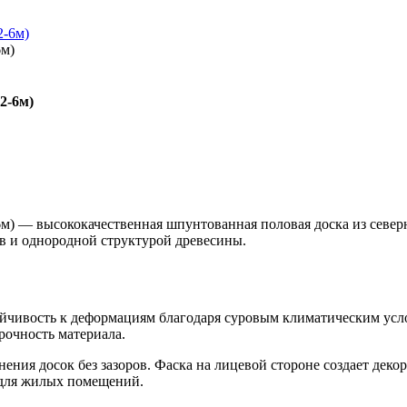
6м)
2-6м)
2-6м) — высококачественная шпунтованная половая доска из севе
в и однородной структурой древесины.
тойчивость к деформациям благодаря суровым климатическим ус
очность материала.
ения досок без зазоров. Фаска на лицевой стороне создает дек
 для жилых помещений.