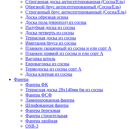
Строганная доска антисептированная (Сосна/Ель)
Обрезной брус антисептированный (Сосна/Ель)
Строганный брус антисептированный (Сосна/Ель)
Доска обрезная осина
Доска пола (европол) из сосны
Палубная доска из сосны
Доска четверть из сосны
Террасная доска из сосны
Имитация бруса из сосны
Планкен скошенный из сосны и ели cорт А
Планкен прямой из сосны и ели cорт А
Вагонка штиль
Евровагонка из сосны
Термодоска из сосны сорт А
Доска клееная из сосны
Фанера
Фанера ФК
Террасная доска 28х140мм 6м из сосны
Фанера ФСФ
Ламинированная фанера
Шлифованная фанера
Фанера березовая
Фанера строительная
Фанера хвойная
OSB-3