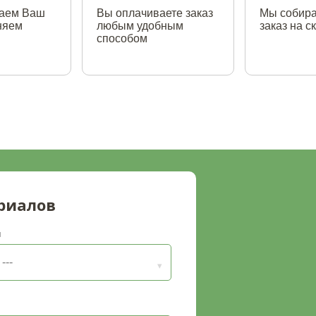
аем Ваш
Вы оплачиваете заказ
Мы собир
чняем
любым удобным
заказ на с
способом
риалов
п