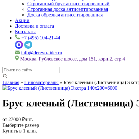
Строганный брус антисептированный
Строганная доска антисептированная
Доска обрезная антисептированная
Акции
Доставка и оплата
Контакты
+7 (495) 104-21-44
info@derevo-lider.ru
Москва, Рублевское шоссе, дом 151, корп.2, стр.4
Главная
»
Пиломатериалы
»
Брус клееный (Лиственница) Экст
Брус клееный (Лиственница) 
от 27000 ₽/шт.
Выберите размер
Купить в 1 клик