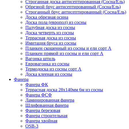
Строганная доска антисептированная (Сосна/Ель)
Обрезной брус антисептированный (Сосна/Ель)
Строганный брус антисептированный (Сосна/Ель)
Доска обрезная осина
Доска пола (европол) из сосны
Палубная доска из сосны
Доска четверть из сосны
Террасная доска из сосны
Имитация бруса из сосны
Планкен скошенный из сосны и ели cорт А
Планкен прямой из сосны и ели cорт А
Вагонка штиль
Евровагонка из сосны
Термодоска из сосны сорт А
Доска клееная из сосны
Фанера
Фанера ФК
Террасная доска 28х140мм 6м из сосны
Фанера ФСФ
Ламинированная фанера
Шлифованная фанера
Фанера березовая
Фанера строительная
Фанера хвойная
OSB-3