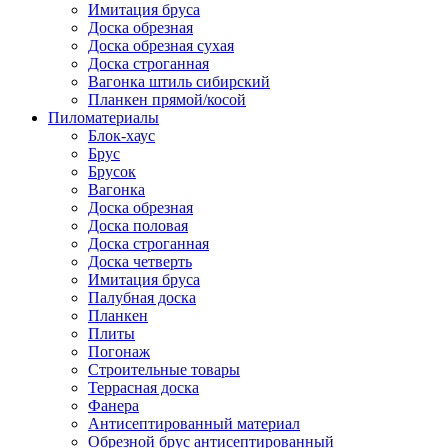
Имитация бруса
Доска обрезная
Доска обрезная сухая
Доска строганная
Вагонка штиль сибирский
Планкен прямой/косой
Пиломатериалы
Блок-хаус
Брус
Брусок
Вагонка
Доска обрезная
Доска половая
Доска строганная
Доска четверть
Имитация бруса
Палубная доска
Планкен
Плиты
Погонаж
Строительные товары
Террасная доска
Фанера
Антисептированный материал
Обрезной брус антисептированный